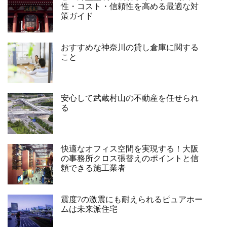
性・コスト・信頼性を高める最適な対
策ガイド
おすすめな神奈川の貸し倉庫に関する
こと
安心して武蔵村山の不動産を任せられ
る
快適なオフィス空間を実現する！大阪
の事務所クロス張替えのポイントと信
頼できる施工業者
震度7の激震にも耐えられるピュアホー
ムは未来派住宅